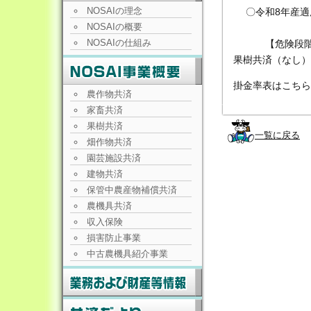
NOSAIの理念
〇令和8年産適
NOSAIの概要
NOSAIの仕組み
【危険段階別
果樹共済（なし）
掛金率表はこちら
農作物共済
家畜共済
果樹共済
一覧に戻る
畑作物共済
園芸施設共済
建物共済
保管中農産物補償共済
農機具共済
収入保険
損害防止事業
中古農機具紹介事業