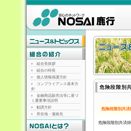
組合長挨拶
組合の特長
個人情報保護方針
コンプライアンス基本方
危険段階別
針
金融商品販売法等に基づ
く重要事項説明
勧誘方針
危険段階別共済
所在地・連絡先
危険段階別共済掛