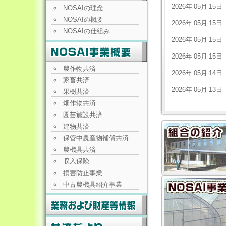
2026年
05月
15日
NOSAIの理念
NOSAIの概要
2026年
05月
15日
NOSAIの仕組み
2026年
05月
15日
2026年
05月
15日
農作物共済
2026年
05月
14日
家畜共済
2026年
05月
13日
果樹共済
畑作物共済
園芸施設共済
建物共済
保管中農産物補償共済
農機具共済
収入保険
損害防止事業
中古農機具紹介事業